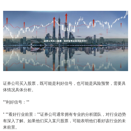
证券公司买入股票，既可能是利好信号，也可能是风险预警，需要具
体情况具体分析。
**利好信号：**
* **看好行业前景：**证券公司通常拥有专业的分析团队，对行业趋势
有深入了解。如果他们买入某只股票，可能表明他们看好该行业的未
来前景。