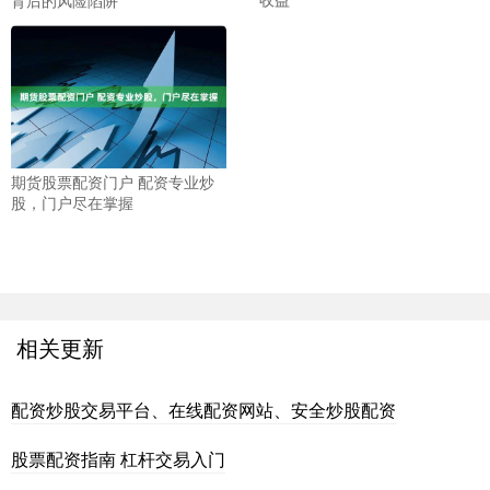
期货股票配资门户 配资专业炒
股，门户尽在掌握
相关更新
配资炒股交易平台、在线配资网站、安全炒股配资
股票配资指南 杠杆交易入门